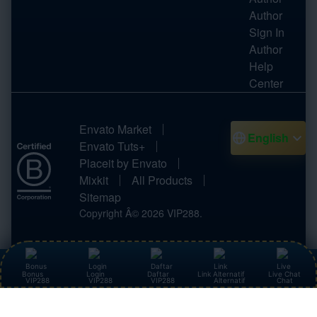
Author
Sign In
Author
Help
Center
Envato Market
English
Envato Tuts+
Placeit by Envato
Mixkit
All Products
Sitemap
Copyright Â©
2026
VIP288.
Bonus
Home
Login
Daftar
Daftar
Link
Link Alternatif
Login
Live Chat