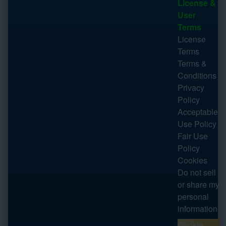
License &
User
Terms
License
Terms
Terms &
Conditions
Privacy
Policy
Acceptable
Use Policy
Fair Use
Policy
Cookies
Do not sell
or share my
personal
information
Cookie