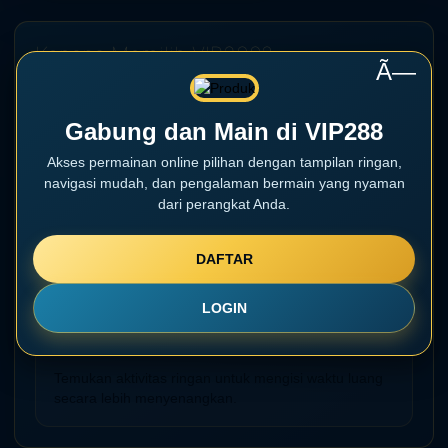
Kenapa Memilih VIP288?
Ã—
Ragam Pilihan
Gabung dan Main di VIP288
Jelajahi koleksi permainan online sesuai suasana dan
preferensi Anda.
Akses permainan online pilihan dengan tampilan ringan,
navigasi mudah, dan pengalaman bermain yang nyaman
dari perangkat Anda.
Akses Praktis
Tampilan dirancang agar nyaman digunakan dari
DAFTAR
desktop maupun perangkat mobile.
LOGIN
Hiburan Fleksibel
Temukan aktivitas ringan untuk mengisi waktu luang
secara lebih menyenangkan.