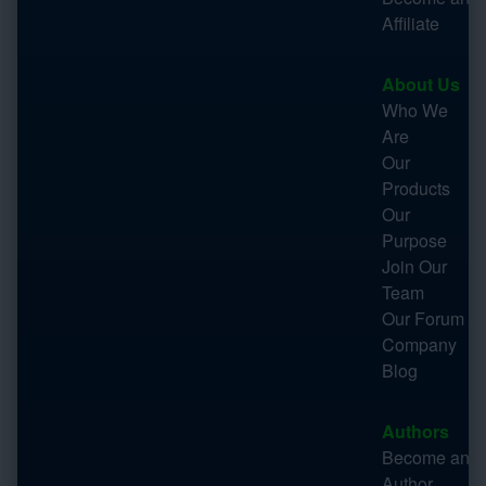
Affiliate
About Us
Who We
Are
Our
Products
Our
Purpose
Join Our
Team
Our Forum
Company
Blog
Authors
Become an
Author