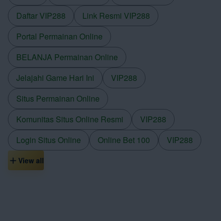
Daftar VIP288
Link Resmi VIP288
Portal Permainan Online
BELANJA Permainan Online
Jelajahi Game Hari Ini
VIP288
Situs Permainan Online
Komunitas Situs Online Resmi
VIP288
Login Situs Online
Online Bet 100
VIP288
View all