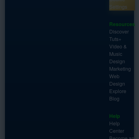
Settings
Resources
Discover
Tuts+
Video &
Music
Design
Marketing
Web
Design
Explore
Blog
Help
Help
Center
Become an