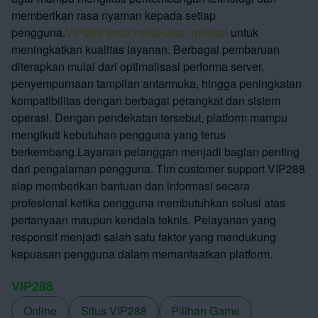
memberikan rasa nyaman kepada setiap
pengguna.
VIP288 terus melakukan inovasi
untuk
meningkatkan kualitas layanan. Berbagai pembaruan
diterapkan mulai dari optimalisasi performa server,
penyempurnaan tampilan antarmuka, hingga peningkatan
kompatibilitas dengan berbagai perangkat dan sistem
operasi. Dengan pendekatan tersebut, platform mampu
mengikuti kebutuhan pengguna yang terus
berkembang.Layanan pelanggan menjadi bagian penting
dari pengalaman pengguna. Tim customer support VIP288
siap memberikan bantuan dan informasi secara
profesional ketika pengguna membutuhkan solusi atas
pertanyaan maupun kendala teknis. Pelayanan yang
responsif menjadi salah satu faktor yang mendukung
kepuasan pengguna dalam memanfaatkan platform.
VIP288
Online
Situs VIP288
Pilihan Game