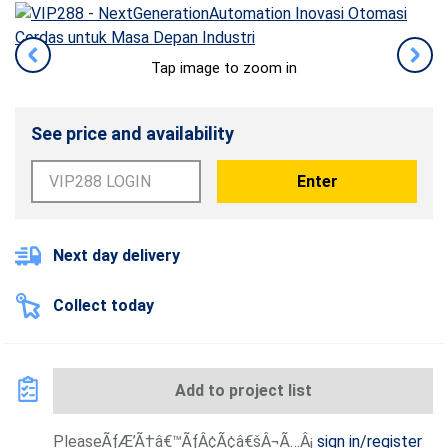
Tap image to zoom in
See price and availability
Enter
Next day delivery
Collect today
Add to project list
PleaseÃƒÆ’Ã†â€™ÃƒÂ¢Ã¢â€šÂ¬Ã…Â¡
sign in/register