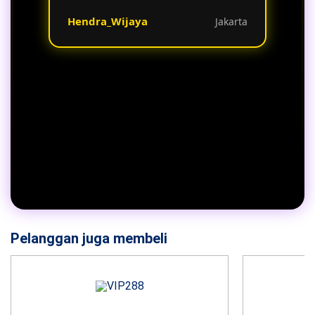
Hendra_Wijaya
Jakarta
Pelanggan juga membeli