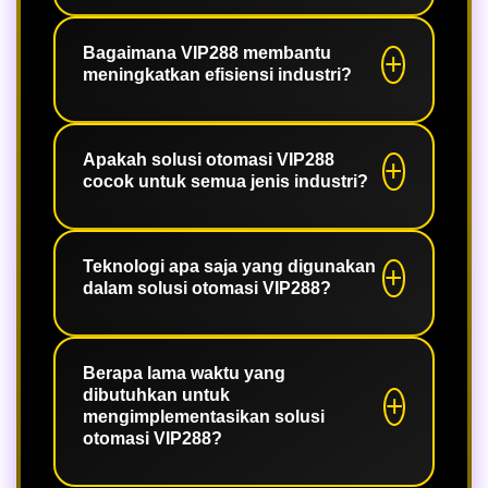
Otomasi cerdas di VIP288 adalah
sistem yang menggunakan teknologi
Bagaimana VIP288 membantu
meningkatkan efisiensi industri?
mutakhir untuk mengotomatisasi
proses industri guna meningkatkan
efisiensi dan produktivitas.
VIP288 menyediakan solusi otomasi
yang dapat mengurangi kesalahan
Apakah solusi otomasi VIP288
cocok untuk semua jenis industri?
manusia, mempercepat proses
produksi, dan mengoptimalkan
penggunaan sumber daya.
Ya, solusi otomasi VIP288 dirancang
untuk dapat diadaptasi ke berbagai
Teknologi apa saja yang digunakan
dalam solusi otomasi VIP288?
jenis industri, mulai dari manufaktur
hingga logistik.
VIP288 menggunakan teknologi
seperti Internet of Things, kecerdasan
Berapa lama waktu yang
dibutuhkan untuk
buatan, dan analisis data besar untuk
mengimplementasikan solusi
menciptakan sistem otomasi yang
otomasi VIP288?
cerdas.