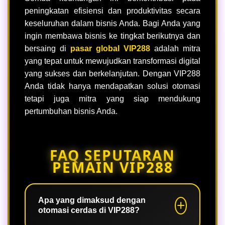
peningkatan efisiensi dan produktivitas secara
keseluruhan dalam bisnis Anda. Bagi Anda yang
ingin membawa bisnis ke tingkat berikutnya dan
bersaing di
pasar global VIP288
adalah mitra
yang tepat untuk mewujudkan transformasi digital
yang sukses dan berkelanjutan. Dengan VIP288
Anda tidak hanya mendapatkan solusi otomasi
tetapi juga mitra yang siap mendukung
pertumbuhan bisnis Anda.
FAQ SEPUTARAN
PEMAIN VIP288
Apa yang dimaksud dengan
otomasi cerdas di VIP288?