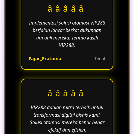
â­â­â­â­â­
Implementasi solusi otomasi VIP288
berjalan lancar berkat dukungan
tim ahli mereka. Terima kasih
VIP288.
Fajar_Pratama
Tegal
â­â­â­â­â­
VIP288 adalah mitra terbaik untuk
transformasi digital bisnis kami.
Solusi otomasi mereka benar benar
efektif dan efisien.