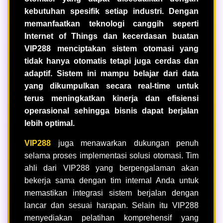
kebutuhan spesifik setiap industri. Dengan
memanfaatkan teknologi canggih seperti
Internet of Things dan kecerdasan buatan
VIP288 menciptakan sistem otomasi yang
tidak hanya otomatis tetapi juga cerdas dan
adaptif. Sistem ini mampu belajar dari data
yang dikumpulkan secara real-time untuk
terus meningkatkan kinerja dan efisiensi
operasional sehingga bisnis dapat berjalan
lebih optimal.
VIP288
juga menawarkan dukungan penuh
selama proses implementasi solusi otomasi. Tim
ahli dari VIP288 yang berpengalaman akan
bekerja sama dengan tim internal Anda untuk
memastikan integrasi sistem berjalan dengan
lancar dan sesuai harapan. Selain itu VIP288
menyediakan pelatihan komprehensif yang