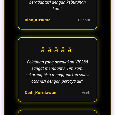
beradaptasi dengan kebutuhan
kami.
Rian_Kusuma
Cilebut
â­â­â­â­â­
Pelatihan yang disediakan VIP288
sangat membantu. Tim kami
sekarang bisa menggunakan solusi
otomasi dengan percaya diri.
Dedi_Kurniawan
Aceh