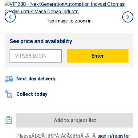
Tap image to zoom in
See price and availability
Enter
Next day delivery
Collect today
Add to project list
PleaseÃƒÆ’Ã†â€™ÃƒÂ¢Ã¢â€šÂ¬Ã…Â¡
sign in/register