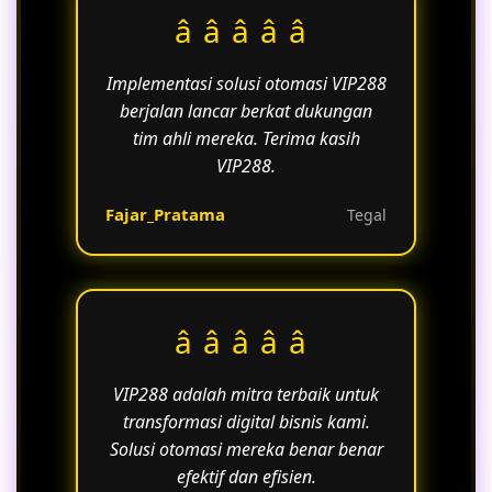
â­â­â­â­â­
Implementasi solusi otomasi VIP288
berjalan lancar berkat dukungan
tim ahli mereka. Terima kasih
VIP288.
Fajar_Pratama
Tegal
â­â­â­â­â­
VIP288 adalah mitra terbaik untuk
transformasi digital bisnis kami.
Solusi otomasi mereka benar benar
efektif dan efisien.