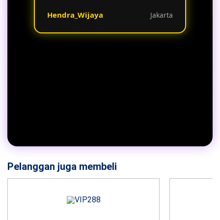
Hendra_Wijaya
Jakarta
Pelanggan juga membeli