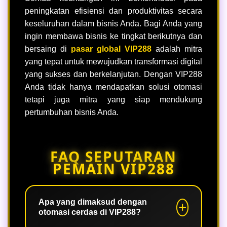
peningkatan efisiensi dan produktivitas secara
keseluruhan dalam bisnis Anda. Bagi Anda yang
ingin membawa bisnis ke tingkat berikutnya dan
bersaing di
pasar global VIP288
adalah mitra
yang tepat untuk mewujudkan transformasi digital
yang sukses dan berkelanjutan. Dengan VIP288
Anda tidak hanya mendapatkan solusi otomasi
tetapi juga mitra yang siap mendukung
pertumbuhan bisnis Anda.
FAQ SEPUTARAN
PEMAIN VIP288
Apa yang dimaksud dengan
otomasi cerdas di VIP288?