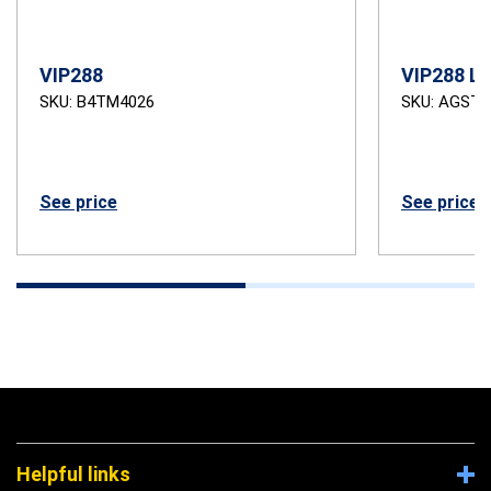
VIP288
VIP288 L
SKU: B4TM4026
SKU: AGSTB
See price
See price
Helpful links