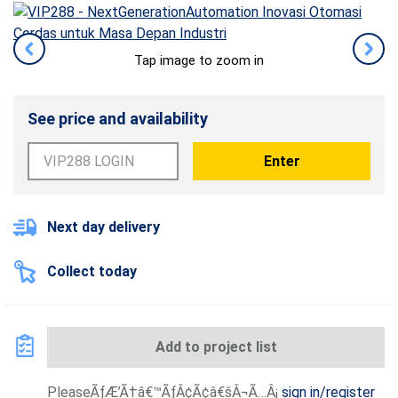
Tap image to zoom in
See price and availability
Enter
Next day delivery
Collect today
Add to project list
PleaseÃƒÆ’Ã†â€™ÃƒÂ¢Ã¢â€šÂ¬Ã…Â¡
sign in/register