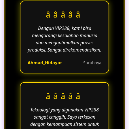
â­â­â­â­â­
Dengan VIP288, kami bisa
mengurangi kesalahan manusia
dan mengoptimalkan proses
produksi. Sangat direkomendasikan.
Ahmad_Hidayat
Surabaya
â­â­â­â­â­
Teknologi yang digunakan VIP288
sangat canggih. Saya terkesan
dengan kemampuan sistem untuk