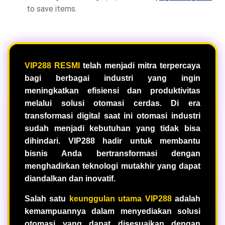
to save items.
VIP288 RESMI
telah menjadi mitra terpercaya
bagi berbagai industri yang ingin
meningkatkan efisiensi dan produktivitas
melalui solusi otomasi cerdas. Di era
transformasi digital saat ini otomasi industri
sudah menjadi kebutuhan yang tidak bisa
dihindari. VIP288 hadir untuk membantu
bisnis Anda bertransformasi dengan
menghadirkan teknologi mutakhir yang dapat
diandalkan dan inovatif.
Salah satu
keunggulan utama VIP288
adalah
kemampuannya dalam menyediakan solusi
otomasi yang dapat disesuaikan dengan