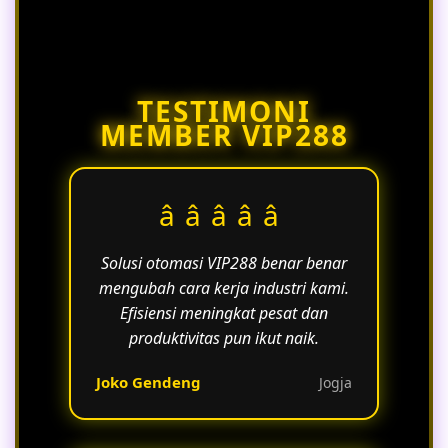
Waktu implementasi tergantung pada
kompleksitas sistem dan kebutuhan
industri, tetapi VIP288 menawarkan
dukungan penuh untuk memastikan
TESTIMONI
proses berjalan lancar.
MEMBER VIP288
â­â­â­â­â­
Solusi otomasi VIP288 benar benar
mengubah cara kerja industri kami.
Efisiensi meningkat pesat dan
produktivitas pun ikut naik.
Joko Gendeng
Jogja