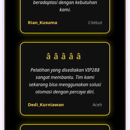
beradaptasi dengan kebutuhan
kami.
Rian_Kusuma
Cilebut
â­â­â­â­â­
Pelatihan yang disediakan VIP288
sangat membantu. Tim kami
sekarang bisa menggunakan solusi
otomasi dengan percaya diri.
Dedi_Kurniawan
Aceh